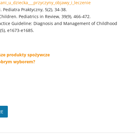
tani_u_dziecka___przyczyny_objawy_i_leczenie
. Pediatra Praktyczny, 5(2), 34-38.
Children. Pediatrics in Review, 39(9), 466-472.
Practice Guideline: Diagnosis and Management of Childhood
(5), e1673-e1685.
psze produkty spożywcze
 dobrym wyborem?
RE