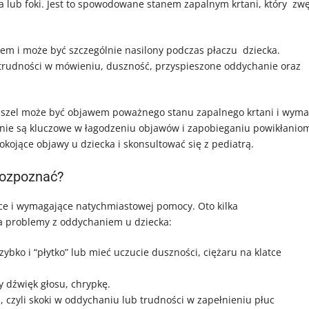
 lub foki. Jest to spowodowane stanem zapalnym krtani, który zw
nem i może być szczególnie nasilony podczas płaczu dziecka.
 trudności w mówieniu, duszność, przyspieszone oddychanie oraz
 kaszel może być objawem poważnego stanu zapalnego krtani i wym
enie są kluczowe w łagodzeniu objawów i zapobieganiu powikłanio
kojące objawy u dziecka i skonsultować się z pediatrą.
rozpoznać?
e i wymagające natychmiastowej pomocy. Oto kilka
a problemy z oddychaniem u dziecka:
bko i “płytko” lub mieć uczucie duszności, ciężaru na klatce
y dźwięk głosu, chrypkę.
 czyli skoki w oddychaniu lub trudności w zapełnieniu płuc