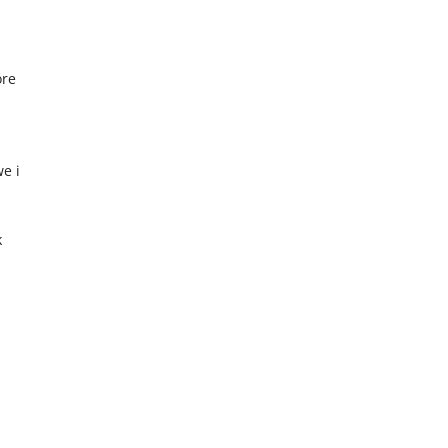
óre
e i
k