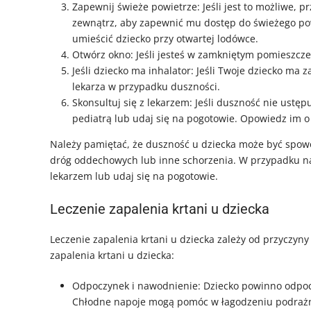
Zapewnij świeże powietrze: Jeśli jest to możliwe,
zewnątrz, aby zapewnić mu dostęp do świeżego pow
umieścić dziecko przy otwartej lodówce.
Otwórz okno: Jeśli jesteś w zamkniętym pomieszcze
Jeśli dziecko ma inhalator: Jeśli Twoje dziecko ma 
lekarza w przypadku duszności.
Skonsultuj się z lekarzem: Jeśli duszność nie ustęp
pediatrą lub udaj się na pogotowie. Opowiedz im o
Należy pamiętać, że duszność u dziecka może być spowo
dróg oddechowych lub inne schorzenia. W przypadku nagł
lekarzem lub udaj się na pogotowie.
Leczenie zapalenia krtani u dziecka
Leczenie zapalenia krtani u dziecka zależy od przyczyny
zapalenia krtani u dziecka:
Odpoczynek i nawodnienie: Dziecko powinno odpocz
Chłodne napoje mogą pomóc w łagodzeniu podrażn