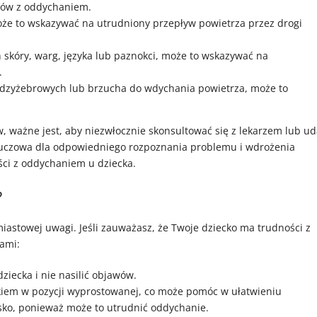
mów z oddychaniem.
może to wskazywać na utrudniony przepływ powietrza przez drogi
eń skóry, warg, języka lub paznokci, może to wskazywać na
.
ędzyżebrowych lub brzucha do wdychania powietrza, może to
, ważne jest, aby niezwłocznie skonsultować się z lekarzem lub u
kluczowa dla odpowiedniego rozpoznania problemu i wdrożenia
ści z oddychaniem u dziecka.
?
iastowej uwagi. Jeśli zauważasz, że Twoje dziecko ma trudności z
ami:
ziecka i nie nasilić objawów.
ckiem w pozycji wyprostowanej, co może pomóc w ułatwieniu
asko, ponieważ może to utrudnić oddychanie.