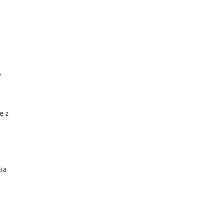
,
ę z
nia