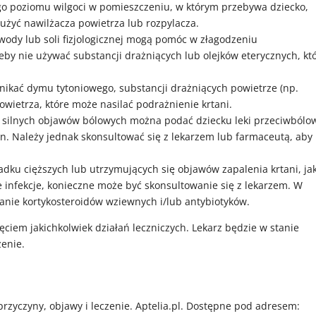
o poziomu wilgoci w pomieszczeniu, w którym przebywa dziecko,
użyć nawilżacza powietrza lub rozpylacza.
 wody lub soli fizjologicznej mogą pomóc w złagodzeniu
eby nie używać substancji drażniących lub olejków eterycznych, kt
nikać dymu tytoniowego, substancji drażniących powietrze (np.
wietrza, które może nasilać podrażnienie krtani.
 silnych objawów bólowych można podać dziecku leki przeciwbólow
en. Należy jednak skonsultować się z lekarzem lub farmaceutą, aby
adku cięższych lub utrzymujących się objawów zapalenia krtani, ja
 infekcje, konieczne może być skonsultowanie się z lekarzem. W
anie kortykosteroidów wziewnych i/lub antybiotyków.
ęciem jakichkolwiek działań leczniczych. Lekarz będzie w stanie
zenie.
rzyczyny, objawy i leczenie. Aptelia.pl. Dostępne pod adresem: