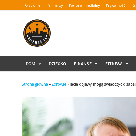
Skip
O stronie
Partnerzy
Patronat medialny
Prywatność
Re
to
content
DOM
DZIECKO
FINANSE
FITNESS
Strona główna
»
Zdrowie
»
Jakie objawy mogą świadczyć o zapale