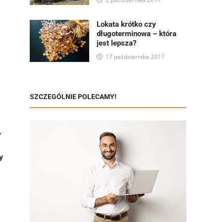
Lokata krótko czy
długoterminowa – która
jest lepsza?
17 października 2017
SZCZEGÓLNIE POLECAMY!
y
y