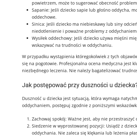
powietrzem, może to sugerować obecność proble
Sapanie: Jeśli dziecko sapie lub głośno oddycha, 
oddechowe.
Sinica: Jeśli dziecko ma niebieskawy lub siny odci
niedotlenienie i poważne problemy z oddychaniem
Wysiłek oddechowy: Jeśli dziecko używa mięśni mi
wskazywać na trudności w oddychaniu.
W przypadku wystąpienia któregokolwiek z tych objawów
się na pogotowie. Profesjonalna ocena medyczna jest 
niezbędnego leczenia. Nie należy bagatelizować trudno
Jak postępować przy duszności u dziecka
Duszność u dziecka jest sytuacją, która wymaga natychm
oddychaniem, postępuj zgodnie z poniższymi wskazówk
Zachowaj spokój: Ważne jest, aby nie przestraszyć d
Siedzenie w wyprostowanej pozycji: Usiądź z dzie
oddychania. Nie zaleca się klękania lub leżenia pł