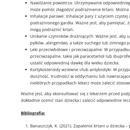
Nawilżanie powietrza: Utrzymywanie odpowiednieg
może pomóc złagodzić podrażnienie krtani. Można 
Inhalacje parowe: Inhalacje pary z użyciem czystej
podrażnionego gardła. Ważne jest, aby pamiętać, ż
mogą podrażnić krtań.
Unikanie czynników drażniących: Ważne jest, aby u
pyłków, alergenów), a także suchego lub zimnego po
Leki przeciwbólowe i przeciwzapalne: W przypadku
przeciwzapalne, takie jak paracetamol lub ibuprof
ustalić odpowiednią dawkę dla wieku dziecka.
Kortykosteroidy wziewne i/lub antybiotyki: W przyp
duszność, trudności w oddychaniu lub nawracające
niektórych przypadkach lekarz może zalecić stosow
Ważne jest, aby skonsultować się z lekarzem przed podj
dokładnie ocenić stan dziecka i zalecić odpowiednie lec
Bibliografia:
Banaszczyk, K. (2021). Zapalenie krtani u dziecka
–
p