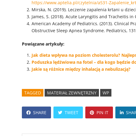
https://www.aptelia.pl/czytelnia/a531-Zapalenie_kr
Mirska, N. (2019). Leczenie zapalenia krtani u dzieci
James, S. (2018). Acute Laryngitis and Tracheitis in 
American Academy of Pediatrics. (2013). Clinical 
Obstructive Sleep Apnea Syndrome. Pediatrics, 131
Powiązane artykuły:
Jak dieta wpływa na poziom cholesterolu? Najle
Poduszka lędźwiowa na fotel – dla kogo będzie
Jakie są różnice między inhalacją a nebulizacją?
TAGGED
MATERIAŁ ZEWNĘTRZNY
WP
SHARE
TWEET
PIN IT
SHA