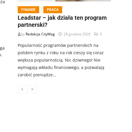
ęża
/
FINANSE
PRACA
Leadstar – jak działa ten program
partnerski?
by
Redakcja CityMag
28 grudnia 2020
0
Popularność programów partnerskich na
aga
polskim rynku z roku na rok cieszy się coraz
m.
większa popularnością. Nic dziwnego! Nie
wymagają wkładu finansowego, a pozwalają
zarobić pieniądze…