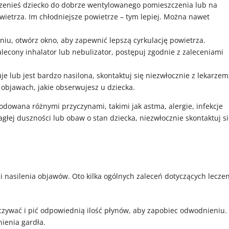
 przenieś dziecko do dobrze wentylowanego pomieszczenia lub na
ietrza. Im chłodniejsze powietrze
–
tym lepiej. Można nawet
niu, otwórz okno, aby zapewnić lepszą cyrkulację powietrza.
zalecony inhalator lub nebulizator, postępuj zgodnie z zaleceniami
uje lub jest bardzo nasilona, skontaktuj się niezwłocznie z lekarzem
 objawach, jakie obserwujesz u dziecka.
dowana różnymi przyczynami, takimi jak astma, alergie, infekcje
ej duszności lub obaw o stan dziecka, niezwłocznie skontaktuj si
 i nasilenia objawów. Oto kilka ogólnych zaleceń dotyczących lecze
ywać i pić odpowiednią ilość płynów, aby zapobiec odwodnieniu.
ienia gardła.