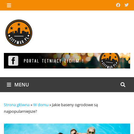
Skip
to
MENU
content
MENU
Strona główna
»
W domu
»
Jakie baseny ogrodowe są
najpopularniejsze?