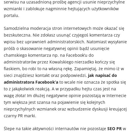
serwisu na uzasadnioną prośbę agencji usunie nieprzychylne
wzmianki i zablokuje nagminnie hejtujących użytkowników
portalu.
Samodzielna moderacja stron internetowych może okazać się
bezskuteczna. Nie zdołasz usunąć czyjegoś komentarza czy
wpisu bez uprawnień administratorskich. Natomiast wysyłanie
próśb o skasowanie negatywnej opinii bądź usunięcie
chamskiego komentarza np. na Facebook’u do
administratorów przez Kowalskiego nierzadko kończy się
fiaskiem, bo robi to na własną rękę. Zapamiętaj, że mimo iż w
sieci znajdziesz kontakt oraz podpowiedzi,
jak napisać do
administratora Facebook’a
to wcale nie oznacza że spotka się
to z jakąkolwiek reakcją. A w przypadku hejtu czas jest na
wagę złota! Im dłużej negatywne opinie pozostają w Internecie
tym większa jest szansa na pojawienie się kolejnych
nieprzychylnych wzmianek oraz wzbudzenie dyskusji kreującej
czarny PR marki.
Ślepe na takie aktywności internautów nie pozostaje
SEO PR
w