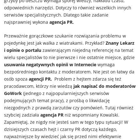
grzyby po deszczu wymaga sporej wiedzy, nakładu czasu,
odpowiednich narzędzi. Dotyczy to również wszelkich innych
serwisów specjalistycznych. Dlatego takie zadanie
najsprawniej wykona
agencja PR.
Przeważnie gorączkowe szukanie rozwiązania problemu w
pojedynkę jest jak walka z wiatrakami. Przykład?
Znany Lekarz
i opinie o portalu
zawierającym niejedną referencję na temat
wielu specjalistów to nie pierwsze i nie ostatnie miejsce, gdzie
usuwania negatywnych opinii w Internecie
wymaga
bezpośredniego kontaktu z moderatorem. Nie jest on łatwy da
osób spoza
agencji PR.
Problem z hejtem zdarza się też
pracodawcom, którzy nie wiedzą
jak napisać do moderatorów
GoWork
(jednego z najpopularniejszych serwisów
podejmujących temat pracy), z prośbą o likwidację
niezgodnych z prawdą zarzutów czy pomówień. Tutaj również
szybciej zadziała
agencja PR
niż wspomniany Kowalski.
Zapamiętaj, że nigdy nie jesteś sam w tego typu sytuacji! W
dzisiejszych czasach hejt i czarny PR dotyczą każdego,
najważniejsze by wiedzieć jak się przed nimi efektywnie