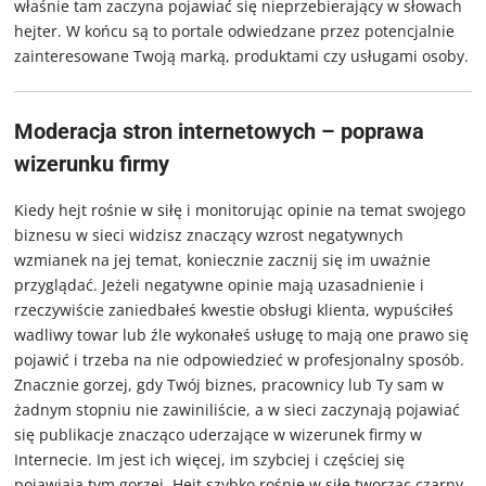
właśnie tam zaczyna pojawiać się nieprzebierający w słowach
hejter. W końcu są to portale odwiedzane przez potencjalnie
zainteresowane Twoją marką, produktami czy usługami osoby.
Moderacja stron internetowych – poprawa
wizerunku firmy
Kiedy hejt rośnie w siłę i monitorując opinie na temat swojego
biznesu w sieci widzisz znaczący wzrost negatywnych
wzmianek na jej temat, koniecznie zacznij się im uważnie
przyglądać. Jeżeli negatywne opinie mają uzasadnienie i
rzeczywiście zaniedbałeś kwestie obsługi klienta, wypuściłeś
wadliwy towar lub źle wykonałeś usługę to mają one prawo się
pojawić i trzeba na nie odpowiedzieć w profesjonalny sposób.
Znacznie gorzej, gdy Twój biznes, pracownicy lub Ty sam w
żadnym stopniu nie zawiniliście, a w sieci zaczynają pojawiać
się publikacje znacząco uderzające w wizerunek firmy w
Internecie. Im jest ich więcej, im szybciej i częściej się
pojawiają tym gorzej. Hejt szybko rośnie w siłę tworząc czarny