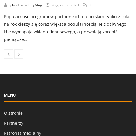
by
Redakcja CityMag
28 grudnia 2020
0
Popularność programów partnerskich na polskim rynku z roku
na rok cieszy się coraz większa popularnością. Nic dziwnego!
Nie wymagają wkładu finansowego, a pozwalają zarobić
pieniądze…
MENU
O stronie
Partnerzy
Patronat medialny