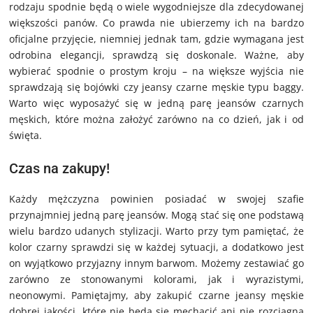
rodzaju spodnie będą o wiele wygodniejsze dla zdecydowanej
większości panów. Co prawda nie ubierzemy ich na bardzo
oficjalne przyjęcie, niemniej jednak tam, gdzie wymagana jest
odrobina elegancji, sprawdzą się doskonale. Ważne, aby
wybierać spodnie o prostym kroju – na większe wyjścia nie
sprawdzają się bojówki czy jeansy czarne męskie typu baggy.
Warto więc wyposażyć się w jedną parę jeansów czarnych
męskich, które można założyć zarówno na co dzień, jak i od
święta.
Czas na zakupy!
Każdy mężczyzna powinien posiadać w swojej szafie
przynajmniej jedną parę jeansów. Mogą stać się one podstawą
wielu bardzo udanych stylizacji. Warto przy tym pamiętać, że
kolor czarny sprawdzi się w każdej sytuacji, a dodatkowo jest
on wyjątkowo przyjazny innym barwom. Możemy zestawiać go
zarówno ze stonowanymi kolorami, jak i wyrazistymi,
neonowymi. Pamiętajmy, aby zakupić czarne jeansy męskie
dobrej jakości, które nie będą się mechacić ani nie rozciągną