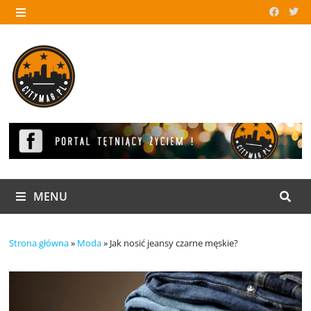
Skip
to
MENU
content
MENU
Strona główna
»
Moda
»
Jak nosić jeansy czarne męskie?