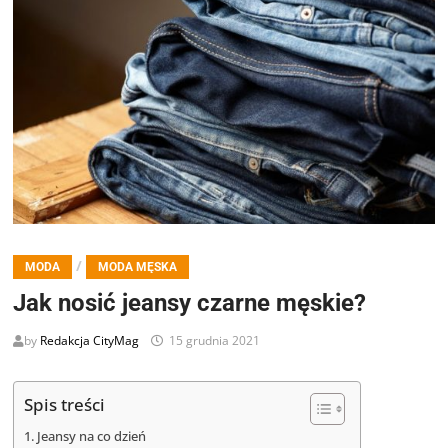
/
MODA
MODA MĘSKA
Jak nosić jeansy czarne męskie?
by
Redakcja CityMag
15 grudnia 2021
Spis treści
Jeansy na co dzień