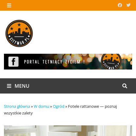
Skip
to
MENU
content
MENU
Strona główna
»
W domu
»
Ogród
»
Fotele rattanowe — poznaj
wszystkie zalety