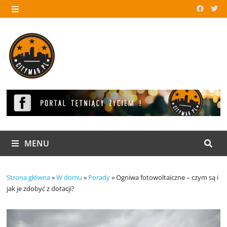
Skip
to
MENU
content
MENU
Strona główna
»
W domu
»
Porady
»
Ogniwa fotowoltaiczne – czym są i
jak je zdobyć z dotacji?