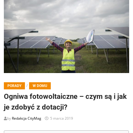
/
PORADY
W DOMU
Ogniwa fotowoltaiczne – czym są i jak
je zdobyć z dotacji?
by
Redakcja CityMag
5 marca 2019