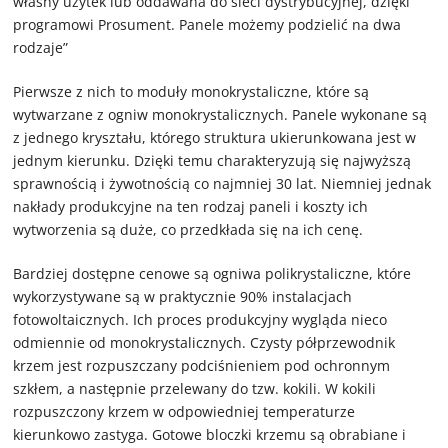
własny użytek lub oddawana do sieci dystrybucyjnej, dzięki
programowi Prosument. Panele możemy podzielić na dwa
rodzaje”
Pierwsze z nich to moduły monokrystaliczne, które są
wytwarzane z ogniw monokrystalicznych. Panele wykonane są
z jednego kryształu, którego struktura ukierunkowana jest w
jednym kierunku. Dzięki temu charakteryzują się najwyższą
sprawnością i żywotnością co najmniej 30 lat. Niemniej jednak
nakłady produkcyjne na ten rodzaj paneli i koszty ich
wytworzenia są duże, co przedkłada się na ich cenę.
Bardziej dostępne cenowe są ogniwa polikrystaliczne, które
wykorzystywane są w praktycznie 90% instalacjach
fotowoltaicznych. Ich proces produkcyjny wygląda nieco
odmiennie od monokrystalicznych. Czysty półprzewodnik
krzem jest rozpuszczany podciśnieniem pod ochronnym
szkłem, a następnie przelewany do tzw. kokili. W kokili
rozpuszczony krzem w odpowiedniej temperaturze
kierunkowo zastyga. Gotowe bloczki krzemu są obrabiane i