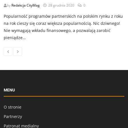
by
Redakcja CityMag
28 grudnia 2020
0
Popularność programów partnerskich na polskim rynku z roku
na rok cieszy się coraz większa popularnością. Nic dziwnego!
Nie wymagają wkładu finansowego, a pozwalają zarobić
pieniądze…
MENU
O stronie
Partnerzy
Patronat medialny