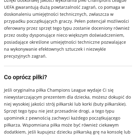
Dzięki doskonałej jakości wykonania piłki Champions League
UEFA gwarantują dużą powtarzalność zagrań, co pomaga w
doskonaleniu umiejętności technicznych, zwłaszcza w
przypadku początkujących graczy. Pełen potencjał możliwości
oferowany przez sprzęt tego typu zostanie doceniony również
przez osoby dysponujące nieco większym doświadczeniem,
posiadające określone umiejętności techniczne pozwalające
na wykonywanie efektownych sztuczek i niezwykle
precyzyjnych zagrań.
Co oprócz piłki?
Jeśli oryginalna piłka Champions League wydaje Ci się
niewystarczającym prezentem dla dziecka, możesz dokupić do
niej wysokiej jakości strój piłkarski lub korki (buty piłkarskie).
Sprzęt tego typu nie jest przesadnie drogi, a tego typu
upominek z pewnością zachwyci każdego początkującego
piłkarza. Wspomniana piłka może być również ciekawym
dodatkiem, jeśli kupujesz dziecku piłkarską grę na konsolę lub