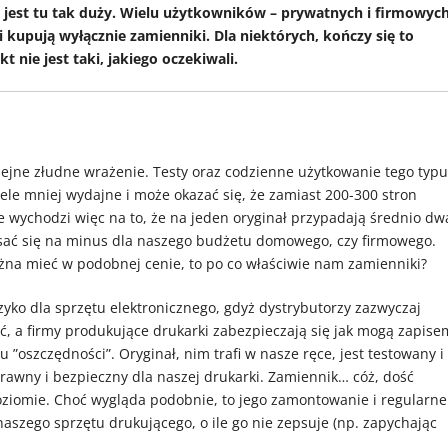
ci jest tu tak duży. Wielu użytkowników – prywatnych i firmowych
 kupują wyłącznie zamienniki. Dla niektórych, kończy się to
 nie jest taki, jakiego oczekiwali.
olejne złudne wrażenie. Testy oraz codzienne użytkowanie tego typu
le mniej wydajne i może okazać się, że zamiast 200-300 stron
e wychodzi więc na to, że na jeden oryginał przypadają średnio dw
pisać się na minus dla naszego budżetu domowego, czy firmowego.
żna mieć w podobnej cenie, to po co właściwie nam zamienniki?
zyko dla sprzętu elektronicznego, gdyż dystrybutorzy zazwyczaj
, a firmy produkujące drukarki zabezpieczają się jak mogą zapise
 ”oszczędności”. Oryginał, nim trafi w nasze ręce, jest testowany i
rawny i bezpieczny dla naszej drukarki. Zamiennik… cóż, dość
poziomie. Choć wygląda podobnie, to jego zamontowanie i regularne
aszego sprzętu drukującego, o ile go nie zepsuje (np. zapychając