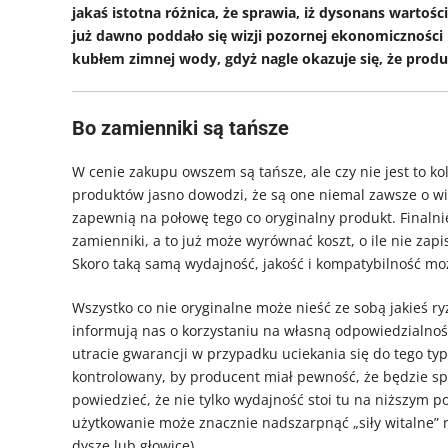
jakaś istotna różnica, że sprawia, iż dysonans wartoś
już dawno poddało się wizji pozornej ekonomiczności i
kubłem zimnej wody, gdyż nagle okazuje się, że produkt
Bo zamienniki są tańsze
W cenie zakupu owszem są tańsze, ale czy nie jest to k
produktów jasno dowodzi, że są one niemal zawsze o wie
zapewnią na połowę tego co oryginalny produkt. Finalni
zamienniki, a to już może wyrównać koszt, o ile nie za
Skoro taką samą wydajność, jakość i kompatybilność mo
Wszystko co nie oryginalne może nieść ze sobą jakieś ry
informują nas o korzystaniu na własną odpowiedzialność
utracie gwarancji w przypadku uciekania się do tego typu
kontrolowany, by producent miał pewność, że będzie sp
powiedzieć, że nie tylko wydajność stoi tu na niższym 
użytkowanie może znacznie nadszarpnąć „siły witalne” n
dysze lub głowicę).