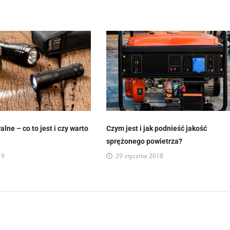
alne – co to jest i czy warto
Czym jest i jak podnieść jakość
sprężonego powietrza?
19
29 stycznia 2018