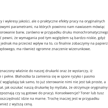
ży i wykresy jakości, ale o praktyczne efekty pracy na oryginalnych
tawowymi parametrami, na których powinno nam nawiasem mówiąc
odwzorowanie barw, zarówno w przypadku druku monochromatyczneg
ć pewni, że wymagania pod tym względem są bardzo niskie, gdyż
 jednak ma przecież wpływ na to, co finalnie zobaczymy na papierz
urzędowego, ma również ogromne znaczenie wizerunkowe.
naczony właśnie do naszej drukarki oraz że wystarczy, iż
i pełne. Błahostka ta zamienia się w spore ryzyko i pasmo
 wyglądają tak samo, to już sterowanie nimi nie jest tak proste, a
ał, jak oszukać naszą drukarkę by myślała, że otrzymuje oryginalny 
rozpoznają czy są gotowe do pracy). Konsekwencje? Toner lub tusz
a oszczędność idzie na marne. Trochę inaczej jest w przypadku
ównież z wyższą ceną.