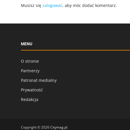
Musisz się
zalogować
, aby móc dodać komentarz.
MENU
O stronie
Partnerzy
Patronat medialny
Prywatność
Redakcja
Copyright © 2026
Citymag.pl
.