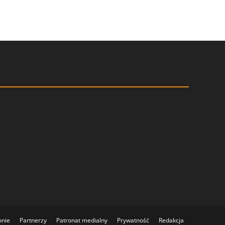
onie
Partnerzy
Patronat medialny
Prywatność
Redakcja