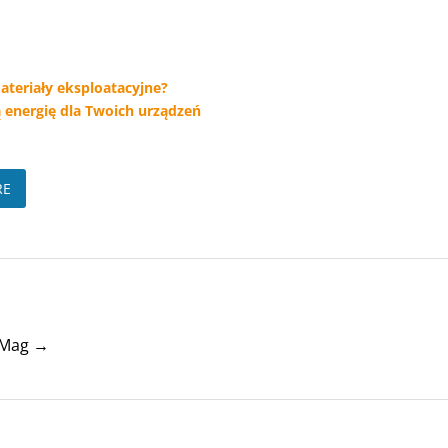
ateriały eksploatacyjne?
 energię dla Twoich urządzeń
RE
tyMag →