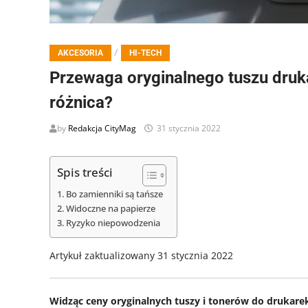
/
AKCESORIA
HI-TECH
Przewaga oryginalnego tuszu druka
różnica?
by
Redakcja CityMag
31 stycznia 2022
Spis treści
Bo zamienniki są tańsze
Widoczne na papierze
Ryzyko niepowodzenia
Artykuł zaktualizowany 31 stycznia 2022
Widząc ceny oryginalnych tuszy i tonerów do drukare