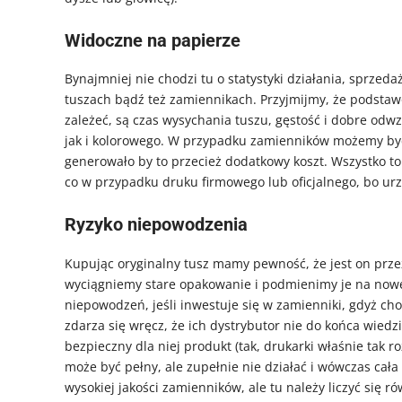
Widoczne na papierze
Bynajmniej nie chodzi tu o statystyki działania, sprzeda
tuszach bądź też zamiennikach. Przyjmijmy, że pods
zależeć, są czas wysychania tuszu, gęstość i dobre 
jak i kolorowego. W przypadku zamienników możemy by
generowało by to przecież dodatkowy koszt. Wszystko to
co w przypadku druku firmowego lub oficjalnego, bo 
Ryzyko niepowodzenia
Kupując oryginalny tusz mamy pewność, że jest on przez
wyciągniemy stare opakowanie i podmienimy je na nowe 
niepowodzeń, jeśli inwestuje się w zamienniki, gdyż choć
zdarza się wręcz, że ich dystrybutor nie do końca wiedzi
bezpieczny dla niej produkt (tak, drukarki właśnie tak 
może być pełny, ale zupełnie nie działać i wówczas cał
wysokiej jakości zamienników, ale tu należy liczyć się r