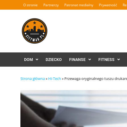
Skip
O stronie
Partnerzy
Patronat medialny
Prywatność
Re
to
content
DOM
DZIECKO
FINANSE
FITNESS
Strona główna
»
Hi-Tech
»
Przewaga oryginalnego tuszu drukarek