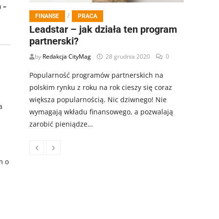
 –
/
FINANSE
PRACA
Leadstar – jak działa ten program
partnerski?
by
Redakcja CityMag
28 grudnia 2020
0
Popularność programów partnerskich na
polskim rynku z roku na rok cieszy się coraz
większa popularnością. Nic dziwnego! Nie
a
wymagają wkładu finansowego, a pozwalają
zarobić pieniądze…
m o