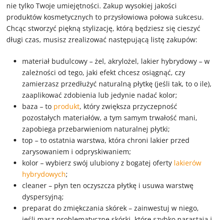
nie tylko Twoje umiejętności. Zakup wysokiej jakości
produktów kosmetycznych to przysłowiowa połowa sukcesu.
Chcąc stworzyć piękną stylizację, którą będziesz się cieszyć
długi czas, musisz zrealizować następującą listę zakupów:
materiał budulcowy – żel, akrylożel, lakier hybrydowy – w
zależności od tego, jaki efekt chcesz osiągnąć, czy
zamierzasz przedłużyć naturalną płytkę (jeśli tak, to o ile),
zaaplikować zdobienia lub jedynie nadać kolor;
baza – to
produkt
, który zwiększa przyczepność
pozostałych materiałów, a tym samym trwałość mani,
zapobiega przebarwieniom naturalnej płytki;
top – to ostatnia warstwa, która chroni lakier przed
zarysowaniem i odpryskiwaniem;
kolor – wybierz swój ulubiony z bogatej oferty
lakierów
hybrydowych
;
cleaner – płyn ten oczyszcza płytkę i usuwa warstwę
dyspersyjną;
preparat do zmiękczania skórek – zainwestuj w niego,
jeśli masz problematyczne skórki, które szybko narastają i