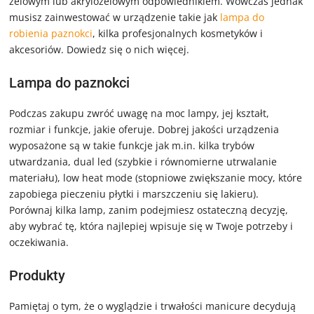
żelowym lub akrylożelowym odpowiednikiem. Wówczas jednak
musisz zainwestować w urządzenie takie jak
lampa do
robienia paznokci
, kilka profesjonalnych kosmetyków i
akcesoriów. Dowiedz się o nich więcej.
Lampa do paznokci
Podczas zakupu zwróć uwagę na moc lampy, jej kształt,
rozmiar i funkcje, jakie oferuje. Dobrej jakości urządzenia
wyposażone są w takie funkcje jak m.in. kilka trybów
utwardzania, dual led (szybkie i równomierne utrwalanie
materiału), low heat mode (stopniowe zwiększanie mocy, które
zapobiega pieczeniu płytki i marszczeniu się lakieru).
Porównaj kilka lamp, zanim podejmiesz ostateczną decyzję,
aby wybrać tę, która najlepiej wpisuje się w Twoje potrzeby i
oczekiwania.
Produkty
Pamiętaj o tym, że o wyglądzie i trwałości manicure decydują