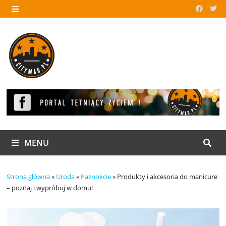
Skip
to
MENU
content
MENU
Strona główna
»
Uroda
»
Paznokcie
»
Produkty i akcesoria do manicure
– poznaj i wypróbuj w domu!