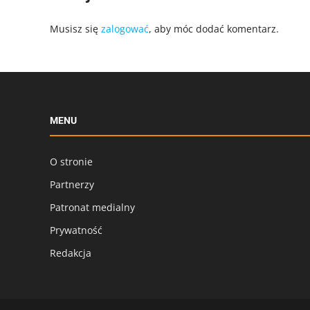
Musisz się
zalogować
, aby móc dodać komentarz.
MENU
O stronie
Partnerzy
Patronat medialny
Prywatność
Redakcja