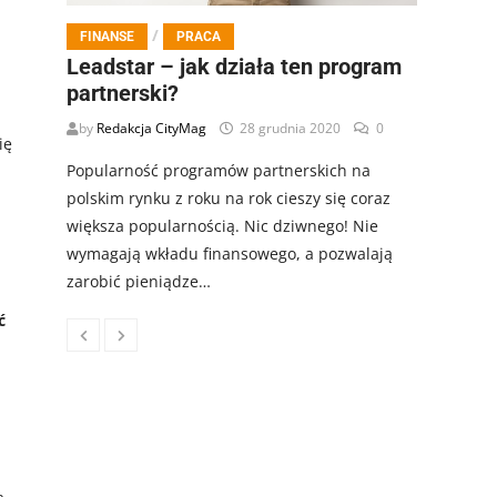
/
FINANSE
PRACA
Leadstar – jak działa ten program
partnerski?
by
Redakcja CityMag
28 grudnia 2020
0
ię
Popularność programów partnerskich na
polskim rynku z roku na rok cieszy się coraz
większa popularnością. Nic dziwnego! Nie
wymagają wkładu finansowego, a pozwalają
zarobić pieniądze…
ć