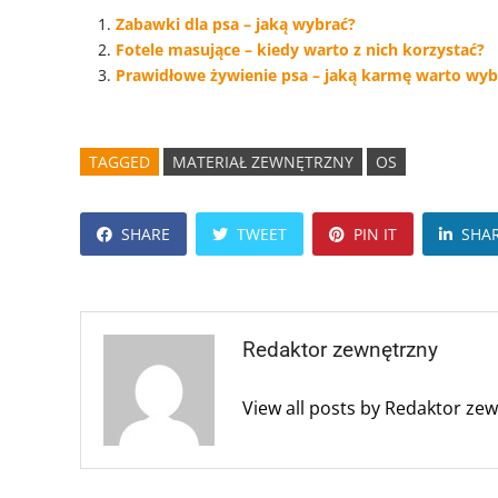
Zabawki dla psa – jaką wybrać?
Fotele masujące – kiedy warto z nich korzystać?
Prawidłowe żywienie psa – jaką karmę warto wyb
TAGGED
MATERIAŁ ZEWNĘTRZNY
OS
SHARE
TWEET
PIN IT
SHA
Redaktor zewnętrzny
View all posts by Redaktor ze