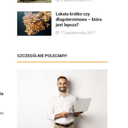
Lokata krótko czy
długoterminowa – która
jest lepsza?
17 października 2017
SZCZEGÓLNIE POLECAMY!
że
bu