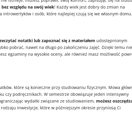
nie istnieje, możesz poprawić swój komfort, zapisując się na studi
i bez względu na swój wiek
! Każdy wiek jest dobry do zmian na
la introwertyków i osób, które najlepiej czują się we własnym domu
czytać notatki lub zapoznać się z materiałem
udostępnionym
bko pobrać, nawet na długo po zakończeniu zajęć. Dzięki temu ni
jesz egzaminy na wysokie oceny, ale również masz możliwość powr
atków, które są konieczne przy studiowaniu fizycznym. Mowa głów
iku czy podręcznikach. W semestrze obowiązuje jeden intensywny
ograniczając wydatki związane ze studiowaniem,
możesz oszczędza
rodzaju inwestycje, które w późniejszym okresie przyniosą Ci