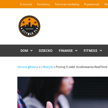
Skip
O stronie
Partnerzy
Patronat medialny
Prywatność
Re
to
content
DOM
DZIECKO
FINANSE
FITNESS
Strona główna
»
Lifestyle
»
Poznaj 5 zalet studiowania RealTime 