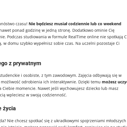
 mnóstwo czasu!
Nie będziesz musiał codziennie lub co weekend
 nawet ponad godzinę w jedną stronę. Dodatkowo ominie Cię
ie. Podczas studiowania w formule RealTime online nie spotkają C
jdą, w domu szybko wypełnisz sobie czas. Na uczelni pozostaje Ci
ego z prywatnym
studenckie i osobiste, z tym zawodowym. Zajęcia odbywają się w
ż możliwość odrobienia ich interaktywnie. Dzięki temu
możesz uczy
a Ciebie momencie. Nawet jeśli wychowujesz dziecko lub masz
ścią wpleciesz w swoją codzienność.
 życia
da? Nie chcesz spotkać się z ukradkowymi spojrzeniami młodszych