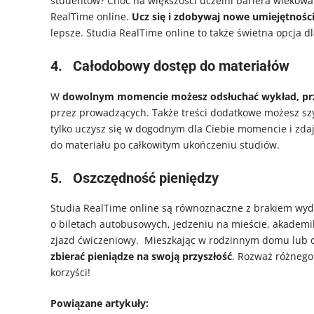
studentów? Choć na większości uczelni bariera wiekowa 
RealTime online.
Ucz się i zdobywaj nowe umiejętnośc
lepsze. Studia RealTime online to także świetna opcja d
4.
Całodobowy dostęp do materiałów
W
dowolnym momencie możesz odsłuchać wykład, prze
przez prowadzących. Także treści dodatkowe możesz szy
tylko uczysz się w dogodnym dla Ciebie momencie i zda
do materiału po całkowitym ukończeniu studiów.
5.
Oszczędność pieniędzy
Studia RealTime online są równoznaczne z brakiem wyd
o biletach autobusowych, jedzeniu na mieście, akadem
zjazd ćwiczeniowy. Mieszkając w rodzinnym domu lub 
zbierać pieniądze na swoją przyszłość
. Rozważ różnego 
korzyści!
Powiązane artykuły: