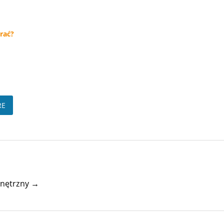
rać?
RE
wnętrzny →