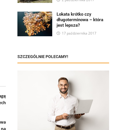
Lokata krótko czy
długoterminowa – która
jest lepsza?
17 października 2017
SZCZEGÓLNIE POLECAMY!
agę
ych
owa
 na