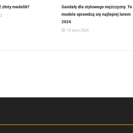
ć złoty medalik?
Sandały dla stylowego mężczyzny. Te
modele sprawdzą się najlepiej latem
22
2024
16 lipca 2024