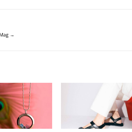
tyMag →