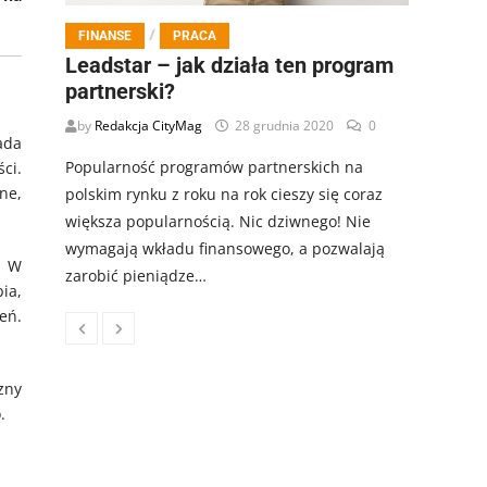
/
FINANSE
PRACA
Leadstar – jak działa ten program
partnerski?
by
Redakcja CityMag
28 grudnia 2020
0
ada
Popularność programów partnerskich na
ci.
ne,
polskim rynku z roku na rok cieszy się coraz
większa popularnością. Nic dziwnego! Nie
wymagają wkładu finansowego, a pozwalają
. W
zarobić pieniądze…
ia,
eń.
zny
.