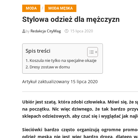
/
MODA
MODA MĘSKA
Stylowa odzież dla mężczyzn
by
Redakcja CityMag
15 lipca 2020
Spis treści
Koszula nie tylko na specjalne okazje
Dresy zostaw w domu
Artykuł zaktualizowany 15 lipca 2020
Ubiór jest szatą, która zdobi człowieka. Mówi się, ż
na początku. Nic więc dziwnego, że tak bardzo pr
sklepach odzieżowych, aby czuć się i wyglądać jak najl
Sieciówki bardzo często organizują ogromne promocj
odzież męska nie jest więc bardzo droga, dlatego w