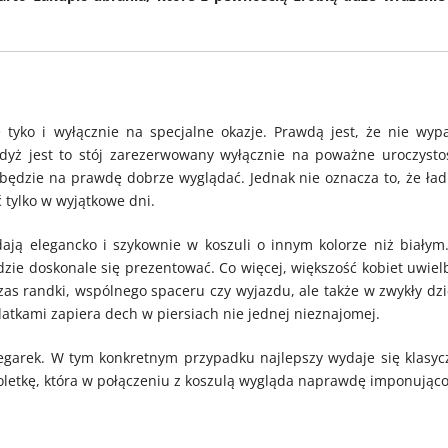
 tyko i wyłącznie na specjalne okazje. Prawdą jest, że nie wyp
gdyż jest to stój zarezerwowany wyłącznie na poważne uroczystoś
będzie na prawdę dobrze wyglądać. Jednak nie oznacza to, że ład
 tylko w wyjątkowe dni.
ają elegancko i szykownie w koszuli o innym kolorze niż białym
ędzie doskonale się prezentować. Co więcej, większość kobiet uwielb
zas randki, wspólnego spaceru czy wyjazdu, ale także w zwykły dzi
tkami zapiera dech w piersiach nie jednej nieznajomej.
garek. W tym konkretnym przypadku najlepszy wydaje się klasyc
soletkę, która w połączeniu z koszulą wygląda naprawdę imponująco