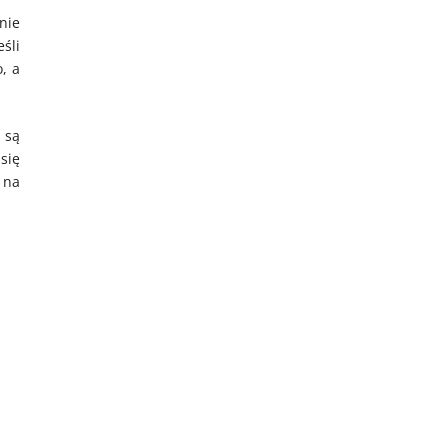
nie
śli
, a
 są
się
 na