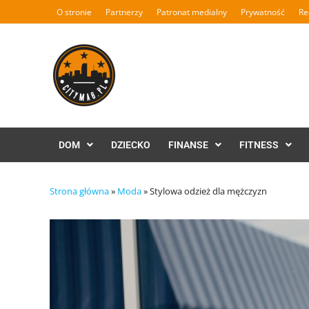
Skip
O stronie
Partnerzy
Patronat medialny
Prywatność
Re
to
content
DOM
DZIECKO
FINANSE
FITNESS
Strona główna
»
Moda
»
Stylowa odzież dla mężczyzn