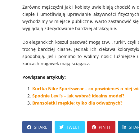
Zarówno mężczyźni jak i kobiety uwielbiają chodzić w 
ciepłe i umożliwiają uprawianie aktywności fizycznych
wychodzimy w miejsce publiczne, warto zastanowić się
wyglądają zdecydowanie bardziej atrakcyjnie.
Do eleganckich koszul pasować mogą tzw. „rurki”, czyl
trochę bardziej ciasne. Jednak ich ciekawa kolorystyk
spodobają. Jeśli pomimo to wolimy nosić luźniejsze
końcach nogawek mają ściągacz.
Powiązane artykuły:
Kurtka Nike Sportswear – co powinieneś o niej wi
Spodnie Levi’s – jak wybrać idealny model?
Bransoletki męskie: tylko dla odważnych?
SHARE
TWEET
PIN IT
SHA