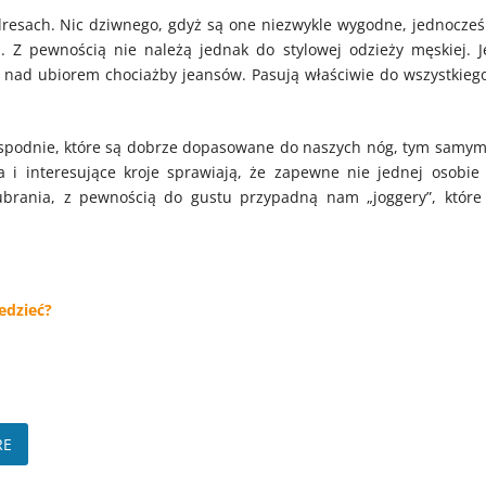
dresach. Nic dziwnego, gdyż są one niezwykle wygodne, jednocześ
. Z pewnością nie należą jednak do stylowej odzieży męskiej. Je
 nad ubiorem chociażby jeansów. Pasują właściwie do wszystkiego
i spodnie, które są dobrze dopasowane do naszych nóg, tym samym
a i interesujące kroje sprawiają, że zapewne nie jednej osobie 
 ubrania, z pewnością do gustu przypadną nam „joggery”, które
edzieć?
RE