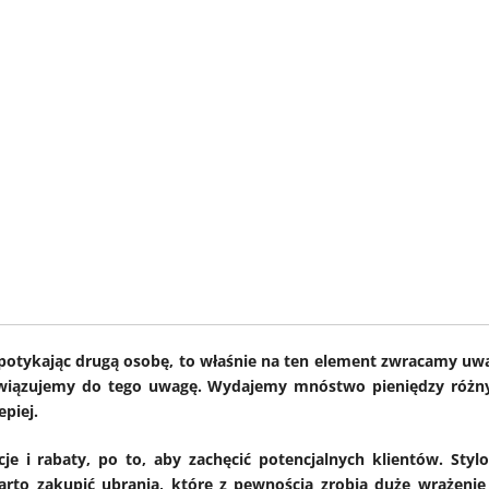
e spotykając drugą osobę, to właśnie na ten element zwracamy uw
zywiązujemy do tego uwagę. Wydajemy mnóstwo pieniędzy różn
epiej.
e i rabaty, po to, aby zachęcić potencjalnych klientów. Styl
arto zakupić ubrania, które z pewnością zrobią duże wrażenie