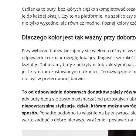
Czółenka to buty, bez których ciężko skompletować osza
je do każdej okazji. Czy to na platformie, na szpilce cz
nie tylko wygodne, ale również modne. Poznaj kolory c
Dlaczego kolor jest tak ważny przy dobor
Przy wyborze butów kierujemy się wieloma różnymi wyz
odpowiedni rozmiar uwzględniający długość i szerokość
kształty. Dobieramy buty z odkrytymi lub zakrytymi palc
jest kryterium zostawianym na koniec. To rozwiązanie m
nie być w preferowanej barwie.
To od odpowiednio dobranych dodatków zależy równowa
gdy buty będą się zbytnio odznaczać od pozostałych ub
niepowtarzalne stylizacje, dzięki którym można wyróż
sposób.
Ponadto podobno to właśnie na buty zwraca się
warto zadbać o dobre pierwsze wrażenie i postawić na