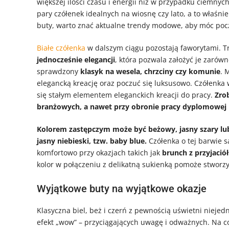
większej ilości czasu i energii niż w przypadku ciemny
pary czółenek idealnych na wiosnę czy lato, a to właśn
buty, warto znać aktualne trendy modowe, aby móc poc
Białe czółenka
w dalszym ciągu pozostają faworytami. T
jednocześnie elegancji
, która pozwala założyć je zarówn
sprawdzony
klasyk na wesela, chrzciny czy komunie
. 
elegancką kreację oraz poczuć się luksusowo. Czółenka 
się stałym elementem eleganckich kreacji do pracy.
Zro
branżowych, a nawet przy obronie pracy dyplomowej 
Kolorem zastępczym może być beżowy, jasny szary l
jasny niebieski, tzw. baby blue.
Czółenka o tej barwie s
komfortowo przy okazjach takich jak
brunch z przyjació
kolor w połączeniu z delikatną sukienką pomoże stworzy
Wyjątkowe buty na wyjątkowe okazje
Klasyczna biel, beż i czerń z pewnością uświetni niejed
efekt „wow” – przyciągających uwagę i odważnych. Na co