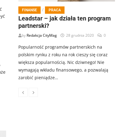
ć
/
FINANSE
PRACA
być
Leadstar – jak działa ten program
partnerski?
by
Redakcja CityMag
28 grudnia 2020
0
Popularność programów partnerskich na
polskim rynku z roku na rok cieszy się coraz
większa popularnością. Nic dziwnego! Nie
o
wymagają wkładu finansowego, a pozwalają
oże
zarobić pieniądze…