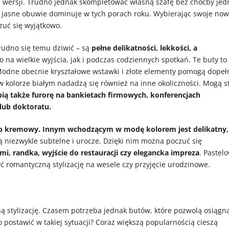
ch wersji. Trudno jednak skompletować własną szafę bez choćby jed
ie jasne obuwie dominuje w tych porach roku. Wybierając swoje no
zuć się wyjątkowo.
rudno się temu dziwić – są
pełne delikatności, lekkości, a
o na wielkie wyjścia, jak i podczas codziennych spotkań. Te buty to
Modne obecnie kryształowe wstawki i złote elementy pomogą dopeł
w kolorze białym nadadzą się również na inne okoliczności. Mogą s
bią także furorę na bankietach firmowych, konferencjach
lub doktoratu.
ub kremowy. Innym wchodzącym w modę kolorem jest delikatny,
ą niezwykle subtelne i urocze. Dzięki nim można poczuć się
łmi, randka, wyjście do restauracji czy elegancka impreza
. Pastel
ć romantyczną stylizację na wesele czy przyjęcie urodzinowe.
ną stylizację. Czasem potrzeba jednak butów, które pozwolą osiągn
 postawić w takiej sytuacji? Coraz większą popularnością cieszą