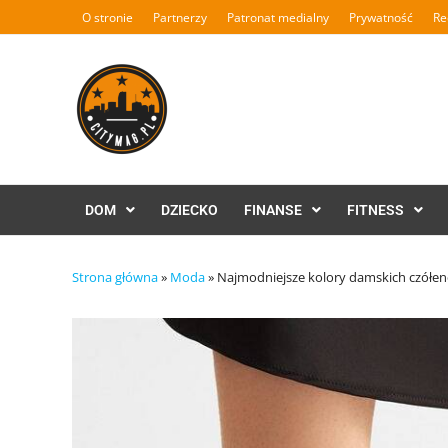
Skip
O stronie
Partnerzy
Patronat medialny
Prywatność
Re
to
content
DOM
DZIECKO
FINANSE
FITNESS
Strona główna
»
Moda
»
Najmodniejsze kolory damskich czółene