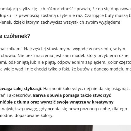
łamiającą stylizację. Ich różnorodność sprawia, że da się dopasowa
y słupku – z pewnością zostaną użyte nie raz. Czarujące buty muszą 
zółenek, dzięki którym zachwycisz wszystkich swoim wyglądem!
ze czółenek?
nacznikami. Najczęściej stawiamy na wygodę w noszeniu, w tym
 obuwia. Nie bez znaczenia jest sam model, który przybiera różne
ami, odsłoniętą lub nie piętą, odpowiednim zapięciem. Kolor częst
a wiele wad i nie chodzi tylko o fakt, że butów z danego modelu m
ga całej stylizacji
. Harmonii kolorystycznej nie da się osiągnąć,
rań i akcesoriów.
Barwa obuwia pomaga także stworzyć
nić się z tłumu oraz wyrazić swoje wnętrze w kreatywny
 największą uwagę, gdy ocenia się nowo poznaną osobę, dlatego
 modne, dopasowane kolory.