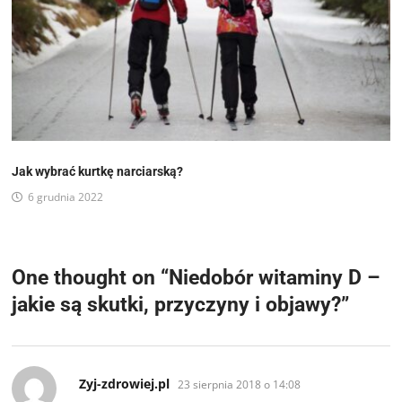
Jak wybrać kurtkę narciarską?
6 grudnia 2022
One thought on “
Niedobór witaminy D –
jakie są skutki, przyczyny i objawy?
”
pisze:
Zyj-zdrowiej.pl
23 sierpnia 2018 o 14:08