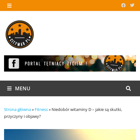
Skip
to
MENU
content
MENU
Strona główna
»
Fitness
»
Niedobór witaminy D – jakie są skutki,
przyczyny i objawy?