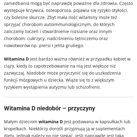
zaniedbania
mogą być naprawdę poważne dla zdrowia. Często
występuje krzywica, osteoporoza, pojawia się ryzyko otyłości,
czy bolesne skurcze. Zbyt mała ilość witaminy może też
sprzyjać chorobom autoimmunologicznym, do których
zaliczamy toczeń i stwardnienie rozsiane oraz innym
chorobom: cukrzycy, nadciśnieniu tętniczemu oraz
nowotworów np. piersi i jelita grubego.
Witamina D
jest bardzo ważna również w przypadku kobiet w
ciąży, kiedy to zapotrzebowanie na nią jest większe niż
zazwyczaj. Niedobór może przyczynić się do uszkodzenia
funkcji mózgowych u dziecka. Wiąże się to z większym
ryzykiem wystąpienia autyzmu lub schizofrenii.
Witamina D niedobór – przyczyny
Małym dzieciom
witamina D
jest podawana w kapsułkach lub
kropelkach. Niektórzy dorośli przyjmują ją w suplementach
diety, jednak należy po nie sięgać, jeśli naprawdę jest taka