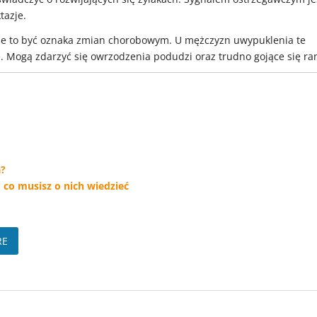
tazje.
oże to być oznaka zmian chorobowym. U mężczyzn uwypuklenia te
. Mogą zdarzyć się owrzodzenia podudzi oraz trudno gojące się ra
a?
co musisz o nich wiedzieć
RE