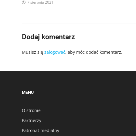
7 sierpnia 2021
Dodaj komentarz
Musisz się
zalogować
, aby móc dodać komentarz.
MENU
O stronie
Partnerzy
Patronat medialny