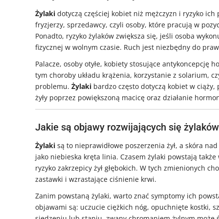
Żylaki
dotyczą częściej kobiet niż mężczyzn i ryzyko ich
fryzjerzy, sprzedawcy, czyli osoby, które pracują w pozy
Ponadto, ryzyko żylaków zwiększa się, jeśli osoba wykon
fizycznej w wolnym czasie. Ruch jest niezbędny do pra
Palacze, osoby otyłe, kobiety stosujące antykoncepcję
tym choroby układu krążenia, korzystanie z solarium, 
problemu.
Żylaki
bardzo często dotyczą kobiet w ciąży, 
żyły poprzez powiększoną macicę oraz działanie hormon
Jakie są objawy rozwijających się żylakó
Żylaki
są to nieprawidłowe poszerzenia żył, a skóra nad n
jako niebieska kręta linia. Czasem żylaki powstają także
ryzyko zakrzepicy żył głębokich. W tych zmienionych ch
zastawki i wzrastające ciśnienie krwi.
Zanim powstaną żylaki, warto znać symptomy ich powst
objawami są: uczucie ciężkich nóg, opuchnięte kostki, 
siedzeniu lub staniu, zwany chromaniem żylnym może św