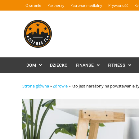
Skip
O stronie
Partnerzy
Patronat medialny
Prywatność
Re
to
content
DOM
DZIECKO
FINANSE
FITNESS
Strona główna
»
Zdrowie
»
Kto jest narażony na powstawanie ż