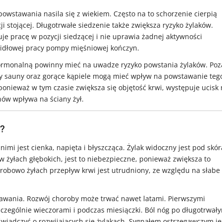
 powstawania nasila się z wiekiem. Często na to schorzenie cierpią
cji stojącej. Długotrwałe siedzenie także zwiększa ryzyko żylaków.
uje pracę w pozycji siedzącej i nie uprawia żadnej aktywności
widłowej pracy pompy mięśniowej kończyn.
 hormonalną powinny mieć na uwadze ryzyko powstania żylaków. Poz
czy sauny oraz gorące kąpiele mogą mieć wpływ na powstawanie teg
ponieważ w tym czasie zwiększa się objętość krwi, występuje ucisk
ów wpływa na ściany żył.
w?
imi jest cienka, napięta i błyszcząca. Żylak widoczny jest pod skór
 w żyłach głębokich, jest to niebezpieczne, ponieważ zwiększa to
orobowo żyłach przepływ krwi jest utrudniony, ze względu na słabe
awania. Rozwój choroby może trwać nawet latami. Pierwszymi
szczególnie wieczorami i podczas miesiączki. Ból nóg po długotrwał
iadczyć o rozwijających się żylakach. Sygnałem ostrzegawczym je