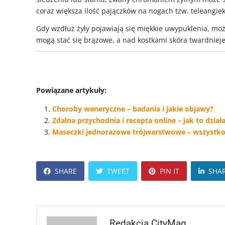
coraz większa ilość pajączków na nogach tzw. teleangiek
Gdy wzdłuż żyły pojawiają się miękkie uwypuklenia, m
mogą stać się brązowe, a nad kostkami skóra twardnieje
Powiązane artykuły:
Choroby weneryczne – badania i jakie objawy?
Zdalna przychodnia i recepta online – jak to dział
Maseczki jednorazowe trójwarstwowe – wszystko 
SHARE
TWEET
PIN IT
SHA
Redakcja CityMag