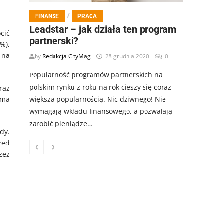
/
FINANSE
PRACA
Leadstar – jak działa ten program
cić
partnerski?
%),
 na
by
Redakcja CityMag
28 grudnia 2020
0
Popularność programów partnerskich na
polskim rynku z roku na rok cieszy się coraz
raz
ama
większa popularnością. Nic dziwnego! Nie
wymagają wkładu finansowego, a pozwalają
zarobić pieniądze…
dy.
zed
zez