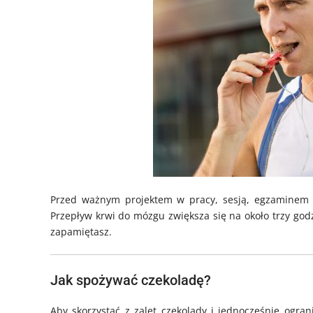
Przed ważnym projektem w pracy, sesją, egzaminem l
Przepływ krwi do mózgu zwiększa się na około trzy godzi
zapamiętasz.
Jak spożywać czekoladę?
Aby skorzystać z zalet czekolady i jednocześnie ogra