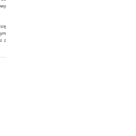
owy
się
tym
i z