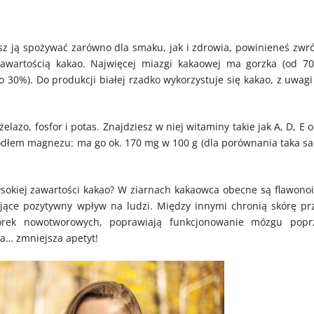
esz ją spożywać zarówno dla smaku, jak i zdrowia, powinieneś zwró
awartością kakao. Najwięcej miazgi kakaowej ma gorzka (od 70
 30%). Do produkcji białej rzadko wykorzystuje się kakao, z uwagi
azo, fosfor i potas. Znajdziesz w niej witaminy takie jak A, D, E o
ródłem magnezu: ma go ok. 170 mg w 100 g (dla porównania taka s
sokiej zawartości kakao? W ziarnach kakaowca obecne są flawonoi
ające pozytywny wpływ na ludzi. Między innymi chronią skórę pr
rek nowotworowych, poprawiają funkcjonowanie mózgu popr
a… zmniejsza apetyt!