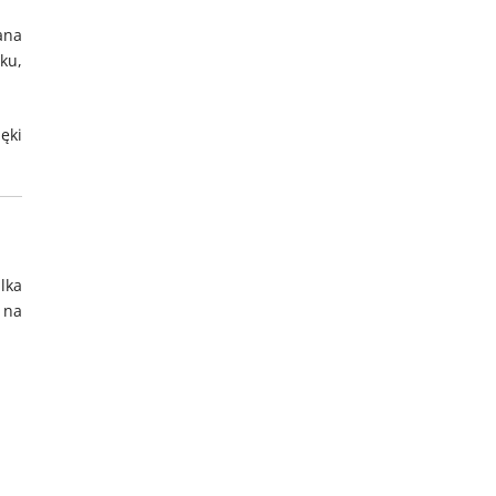
ana
ku,
ęki
lka
 na