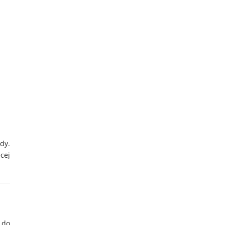
dy.
cej
 do