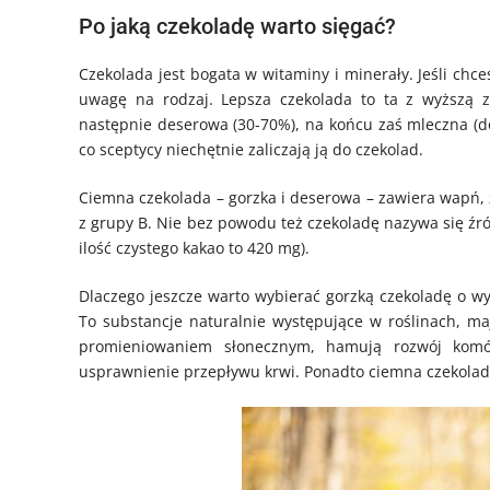
Po jaką czekoladę warto sięgać?
Czekolada jest bogata w witaminy i minerały. Jeśli chc
uwagę na rodzaj. Lepsza czekolada to ta z wyższą z
następnie deserowa (30-70%), na końcu zaś mleczna (do
co sceptycy niechętnie zaliczają ją do czekolad.
Ciemna czekolada – gorzka i deserowa – zawiera wapń, żel
z grupy B. Nie bez powodu też czekoladę nazywa się ź
ilość czystego kakao to 420 mg).
Dlaczego jeszcze warto wybierać gorzką czekoladę o wy
To substancje naturalnie występujące w roślinach, m
promieniowaniem słonecznym, hamują rozwój komó
usprawnienie przepływu krwi. Ponadto ciemna czekolad