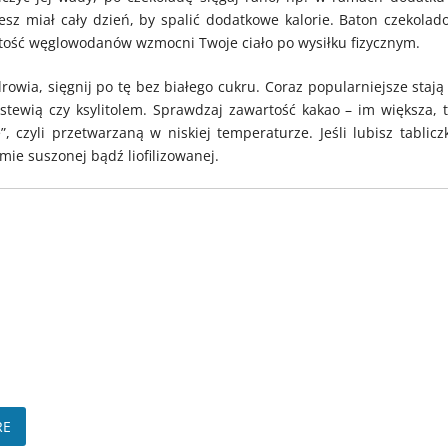
sz miał cały dzień, by spalić dodatkowe kalorie. Baton czekolad
artość węglowodanów wzmocni Twoje ciało po wysiłku fizycznym.
rowia, sięgnij po tę bez białego cukru. Coraz popularniejsze stają 
stewią czy ksylitolem. Sprawdzaj zawartość kakao – im większa, 
 czyli przetwarzaną w niskiej temperaturze. Jeśli lubisz tabliczk
ie suszonej bądź liofilizowanej.
RE