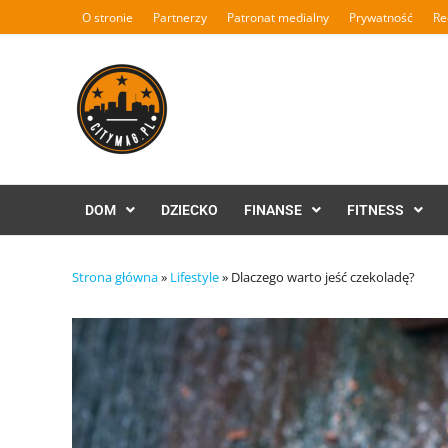
Skip
O stronie
Partnerzy
Patronat medialny
Prywatność
Re
to
content
DOM
DZIECKO
FINANSE
FITNESS
Strona główna
»
Lifestyle
»
Dlaczego warto jeść czekoladę?