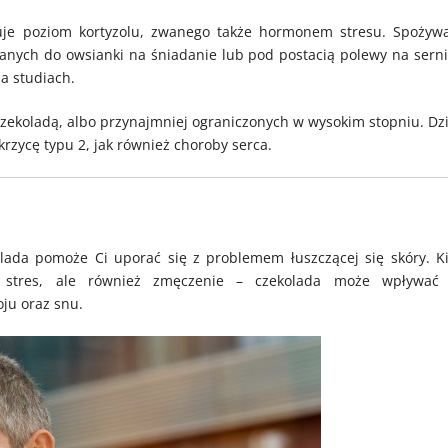
uje poziom kortyzolu, zwanego także hormonem stresu. Spożyw
odanych do owsianki na śniadanie lub pod postacią polewy na serni
na studiach.
ekoladą, albo przynajmniej ograniczonych w wysokim stopniu. Dzi
rzycę typu 2, jak również choroby serca.
ada pomoże Ci uporać się z problemem łuszczącej się skóry. Ki
ko stres, ale również zmęczenie – czekolada może wpływać
oju oraz snu.